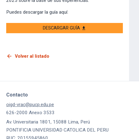
2025 sobre la base de sus experiencias.
Puedes descargar la guía aquí:
DESCARGAR GUÍA
download
arrow_back
Volver al listado
Contacto
oigd-vrac@pucp.edu.pe
626-2000 Anexo 3533
Av. Universitaria 1801, 15088 Lima, Perú
PONTIFICIA UNIVERSIDAD CATOLICA DEL PERU
RUC: 20155945860