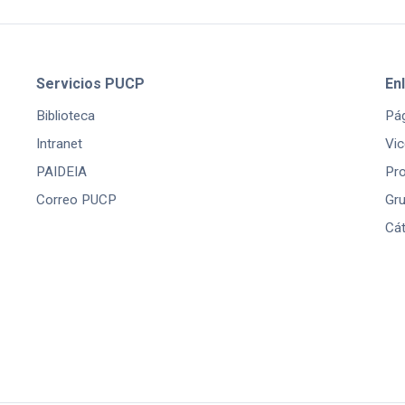
Servicios PUCP
En
Biblioteca
Pág
Intranet
Vic
PAIDEIA
Pr
Correo PUCP
Gru
Cát