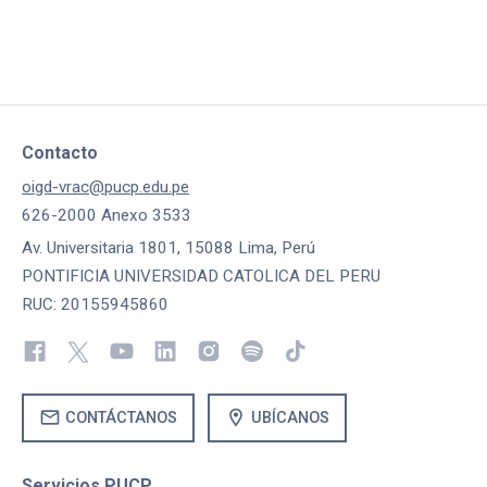
Contacto
oigd-vrac@pucp.edu.pe
626-2000 Anexo 3533
Av. Universitaria 1801, 15088 Lima, Perú
PONTIFICIA UNIVERSIDAD CATOLICA DEL PERU
RUC: 20155945860
mail
location_on
CONTÁCTANOS
UBÍCANOS
Servicios PUCP