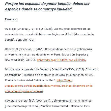
Porque los espacios de poder también deben ser
espacios donde se construye igualdad.
Fuentes:
Avolio, B., Chávez, J. y Tello, J. (2023). Las mujeres docentes en las
universidades: un estudio fenomenológico en el Perú [documento de
trabajo]. Centrum PUCP.
Chávez, C. y Penelas, E. (2021). Brechas de género en la gobernanza
universitaria y la carrera docente en el Perú. Educación Superior y
Sociedad, 33(2), 738-766.
https://doi.org/10.54674/ess.v33i2.346
Oficina para la Igualdad de Género y Diversidad [OIGD]. (2024). Cuaderno
de trabajo N°1 Brechas de género en la educación superior en el Perú.
Pontificia Universidad Católica del Perú.
https://oigd-
vrac.pucp.edu.pe/observatorio-documentos/brechas-de-genero-en-la-
educacion-superior-en-el-peru
Secretaría General [SG]. (2024, abril). Jefe de departamento histórico
[Documento no publicado]. Pontificia Universidad Católica del Perú