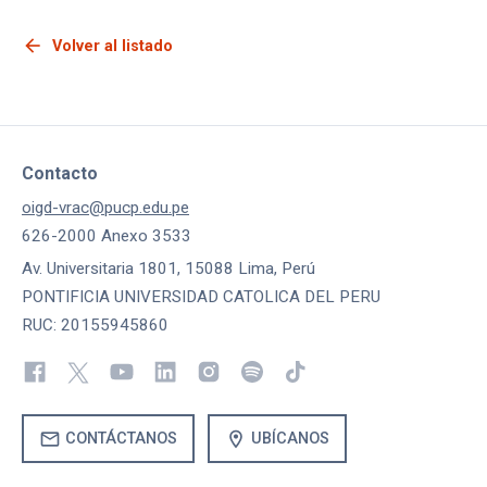
arrow_back
Volver al listado
Contacto
oigd-vrac@pucp.edu.pe
626-2000 Anexo 3533
Av. Universitaria 1801, 15088 Lima, Perú
PONTIFICIA UNIVERSIDAD CATOLICA DEL PERU
RUC: 20155945860
mail
location_on
CONTÁCTANOS
UBÍCANOS